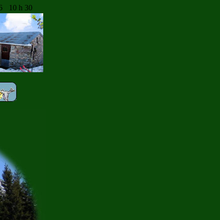
6
10 h 30