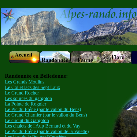
Randonnée en Belledonne
:
Les Grands Moulins
Le Col et lacs des Sept Laux
Le Grand Rocher
Les sources du gargoton
La Pointe de Rognier
Le Pic du Frêne (par le vallon du Bens)
Le Grand Charnier (par le vallon du Bens)
Le circuit du Gargoton
Les chalets de l'Aup Bernard et du Vay
Le Pic du Frêne (par le vallon de la Valette)
Les lacs de la Pra par l'Oursière